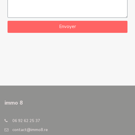
Envoyer
immo 8
06 92 62 25 37
contact@immo8.re